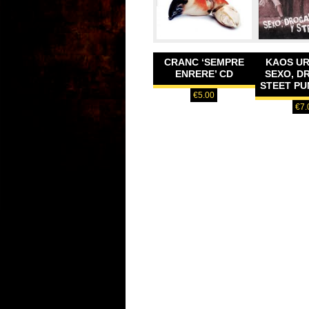
CRANC ‘SEMPRE
KAOS U
ENRERE’ CD
SEXO, D
STEET PUN
€
5.00
€
7.