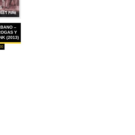
RBANO –
ROGAS Y
K (2013)
00