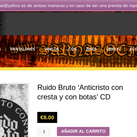
ial@yahoo.es
de ambas maneras y en caso de ser una prenda de ropa n
S
PANTALONES
VINILOS
CDS
ZINES
LIBROS
ACC
Ruido Bruto ‘Anticristo con
cresta y con botas’ CD
€
8.00
AÑADIR AL CARRITO