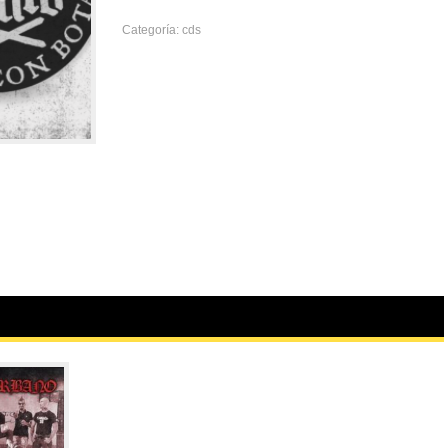
Categoría:
cds