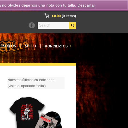
o olvides dejarnos una nota con tu talla.
Descartar
€
0.00
(0 items)
+
ESORIOS
SELLO
KONCIERTOS
Nuestras últimas co-ediciones:
(visita el apartado 'sello')