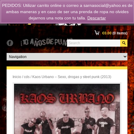
PEDIDOS: Utilizar carrito online o correo a
sarnasocial@yahoo.es
de
ambas maneras y en caso de ser una prenda de ropa no olvides
dejarnos una nota con tu talla.
Descartar
€
0.00
(0 items)
Inicio
/
cds
/ Kaos Urbano – Sexo, drogas y steet punk (2013)