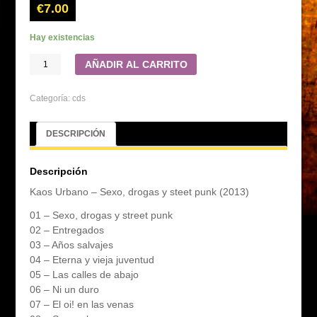
€
7.00
Hay existencias
AÑADIR AL CARRITO
Categoría:
cds
DESCRIPCIÓN
Descripción
Kaos Urbano – Sexo, drogas y steet punk (2013)
01 – Sexo, drogas y street punk
02 – Entregados
03 – Años salvajes
04 – Eterna y vieja juventud
05 – Las calles de abajo
06 – Ni un duro
07 – El oi! en las venas