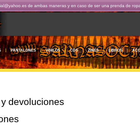
ial@yahoo.es
de ambas maneras y en caso de ser una prenda de ropa n
S
PANTALONES
VINILOS
CDS
ZINES
LIBROS
ACC
o y devoluciones
iones