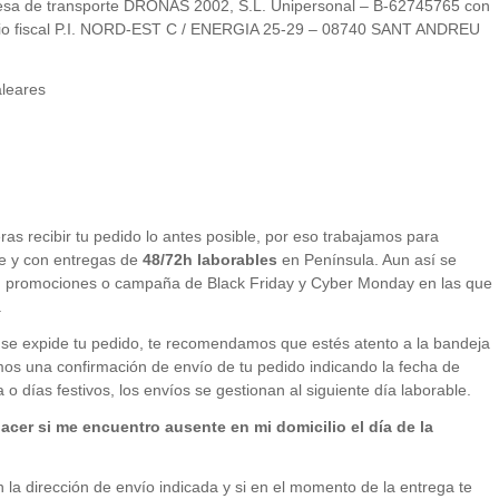
resa de transporte DRONAS 2002, S.L. Unipersonal – B-62745765 con
lio fiscal P.I. NORD-EST C / ENERGIA 25-29 – 08740 SANT ANDREU
aleares
s recibir tu pedido lo antes posible, por eso trabajamos para
le y con entregas de
48/72h laborables
en Península. Aun así se
, promociones o campaña de Black Friday y Cyber Monday en las que
.
e expide tu pedido, te recomendamos que estés atento a la bandeja
mos una confirmación de envío de tu pedido indicando la fecha de
o días festivos, los envíos se gestionan al siguiente día laborable.
cer si me encuentro ausente en mi domicilio el día de la
 la dirección de envío indicada y si en el momento de la entrega te