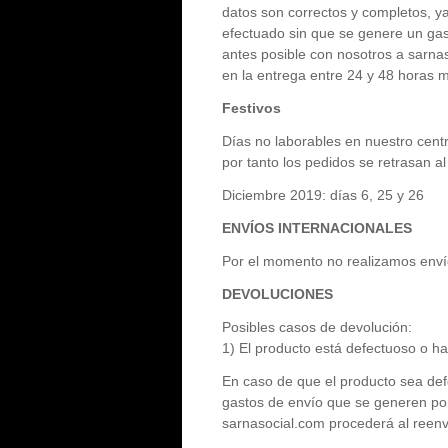
datos son correctos y completos, ya
efectuado sin que se genere un gast
antes posible con nosotros a
sarna
en la entrega entre 24 y 48 horas m
Festivos
Días no laborables en nuestro centr
por tanto los pedidos se retrasan al
Diciembre 2019: días 6, 25 y 26
ENVÍOS INTERNACIONALES
Por el momento no realizamos enví
DEVOLUCIONES
Posibles casos de devolución:
1) El producto está defectuoso o ha
En caso de que el producto sea def
gastos de envío que se generen por
sarnasocial.com procederá al reenvío