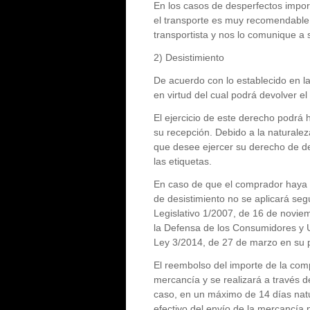
En los casos de desperfectos impor
el transporte es muy recomendable q
transportista y nos lo comunique a
2) Desistimiento
De acuerdo con lo establecido en la
en virtud del cual podrá devolver e
El ejercicio de este derecho podrá
su recepción. Debido a la naturalez
que desee ejercer su derecho de de
las etiquetas.
En caso de que el comprador haya h
de desistimiento no se aplicará seg
Legislativo 1/2007, de 16 de novie
la Defensa de los Consumidores y U
Ley 3/2014, de 27 de marzo en su p
El reembolso del importe de la com
mercancía y se realizará a través d
caso, en un máximo de 14 días nat
efectivo del envío de la mercancía 