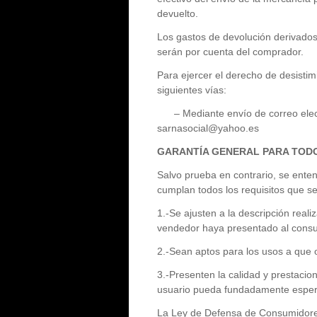
devuelto.
Los gastos de devolución derivados 
serán por cuenta del comprador.
Para ejercer el derecho de desisti
siguientes vías:
– Mediante envío de correo electr
sarnasocial@yahoo.es
GARANTÍA GENERAL PARA TOD
Salvo prueba en contrario, se ente
cumplan todos los requisitos que s
1.-Se ajusten a la descripción real
vendedor haya presentado al consum
2.-Sean aptos para los usos a que 
3.-Presenten la calidad y prestacio
usuario pueda fundadamente esperar
La Ley de Defensa de Consumidores