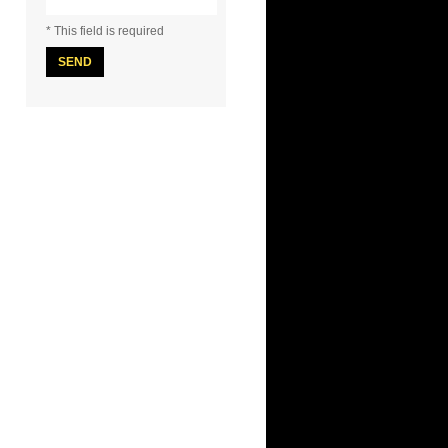
I agree terms and
conditions.*
* This field is required