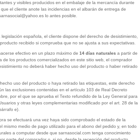
tantes y visibles producidos en el embalaje de la mercancía durante
ue el cliente anote las incidencias en el albarán de entrega de
sarnasocial@yahoo.es
lo antes posible.
 legislación española, el cliente dispone del derecho de desistimiento,
l producto recibido si comprueba que no se ajusta a sus expectativas.
 hacerse efectivo en un plazo máximo de
14 días naturales
a partir de
a de los productos comercializados en este sitio web, el comprador
sistimiento no deberá haber hecho uso del producto o haber retirado
echo uso del producto o haya retirado las etiquestas, este derecho
ún las exclusiones contenidas en el artículo 103 de Real Decreto
mbre, por el que se aprueba el Texto refundido de la Ley General para
suarios y otras leyes complementarias modificado por el art. 28 de la
árrafo e).
pra se efectuará una vez haya sido comprobado el estado de la
el mismo medio de pago utilizado para el abono del pedido y, en todo
urales a computar desde que sarnasocial.com tenga conocimiento
por parte del comprador o, si no, desde la recepción del producto