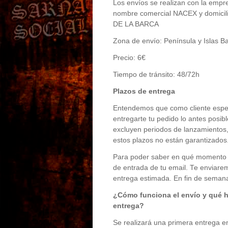
Los envíos se realizan con la emp
nombre comercial NACEX y domici
DE LA BARCA
Zona de envío: Península y Islas B
Precio: 6€
Tiempo de tránsito: 48/72h
Plazos de entrega
Entendemos que como cliente espera
entregarte tu pedido lo antes posib
excluyen periodos de lanzamientos
estos plazos no están garantizados
Para poder saber en qué momento s
de entrada de tu email. Te enviare
entrega estimada. En fin de semana 
¿Cómo funciona el envío y qué ha
entrega?
Se realizará una primera entrega en