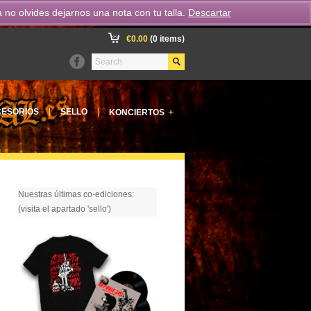
o olvides dejarnos una nota con tu talla.
Descartar
€
0.00
(0 items)
+
ESORIOS
SELLO
KONCIERTOS
Nuestras últimas co-ediciones:
(visita el apartado 'sello')