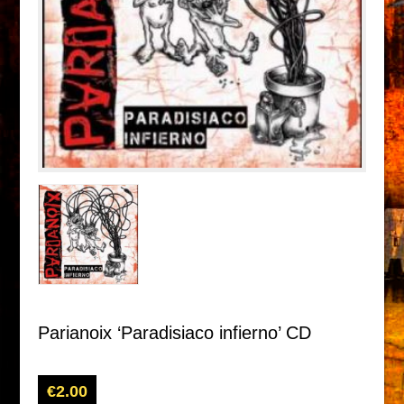
Parianoix ‘Paradisiaco infierno’ CD
€
2.00