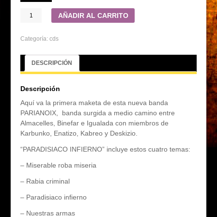
AÑADIR AL CARRITO
Categoría:
cds
DESCRIPCIÓN
Descripción
Aquí va la primera maketa de esta nueva banda
PARIANOIX, banda surgida a medio camino entre
Almacelles, Binefar e Igualada con miembros de
Karbunko, Enatizo, Kabreo y Deskizio.
“PARADISIACO INFIERNO” incluye estos cuatro temas:
– Miserable roba miseria
– Rabia criminal
– Paradisiaco infierno
– Nuestras armas