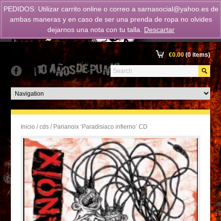
PEDIDOS: Utilizar carrito online o correo a
sarnasocial@yahoo.es
de
ambas maneras y en caso de ser una prenda de ropa no olvides
dejarnos una nota con tu talla.
Descartar
€
0.00
(0 items)
Inicio
/
cds
/ Parianoix ‘Paradisiaco infierno’ CD