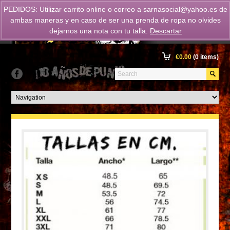
PEDIDOS: Utilizar carrito online o correo a
sarnasocial@yahoo.es
de
ambas maneras y en caso de ser una prenda de ropa no olvides
dejarnos una nota con tu talla.
Descartar
€
0.00
(0 items)