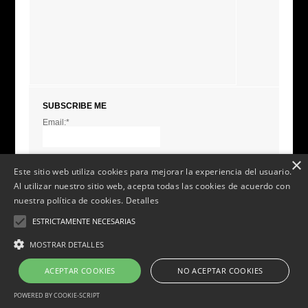
SUBSCRIBE ME
Email:*
I agree terms and
conditions.*
* This field is required
×
Este sitio web utiliza cookies para mejorar la experiencia del usuario.
Al utilizar nuestro sitio web, acepta todas las cookies de acuerdo con
nuestra política de cookies.
Detalles
ESTRICTAMENTE NECESARIAS
MOSTRAR DETALLES
Sarna social 2014 v. 2.0.
Aviso Legal
-
Política de Privacidad
-
Política de Cookies
-
ACEPTAR COOKIES
NO ACEPTAR COOKIES
Política de envío y devoluciones
-
Condiciones de compra y uso
POWERED BY COOKIE-SCRIPT