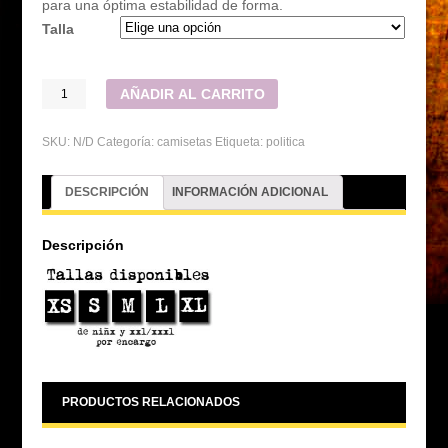
para una óptima estabilidad de forma.
Talla
AÑADIR AL CARRITO
SKU:
N/D
Categoría:
camisetas
Etiqueta:
politica
DESCRIPCIÓN
INFORMACIÓN ADICIONAL
Descripción
PRODUCTOS RELACIONADOS