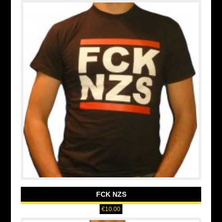
FCK NZS
€
10.00