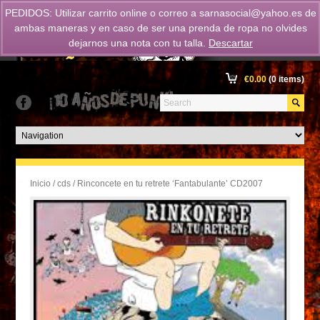
PEDIDOS: Utilizar carrito online o correo a
sarnasocial@yahoo.es
de
ambas maneras y en caso de ser una prenda de ropa no olvides
dejarnos una nota con tu talla.
Descartar
€
0.00
(0 items)
Inicio
/
cds
/ Rinconcete en tu retrete ‘Fantabulante’ CD2007