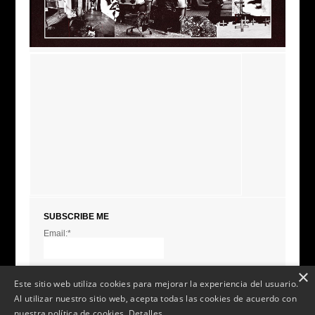
SUBSCRIBE ME
Email:*
I agree terms and
conditions.*
* This field is required
×
Este sitio web utiliza cookies para mejorar la experiencia del usuario.
Al utilizar nuestro sitio web, acepta todas las cookies de acuerdo con
nuestra política de cookies.
Detalles