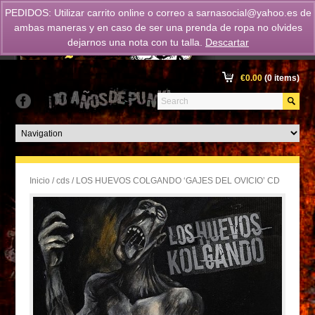
PEDIDOS: Utilizar carrito online o correo a
sarnasocial@yahoo.es
de
ambas maneras y en caso de ser una prenda de ropa no olvides
dejarnos una nota con tu talla.
Descartar
€
0.00
(0 items)
Inicio
/
cds
/ LOS HUEVOS COLGANDO ‘GAJES DEL OVICIO’ CD