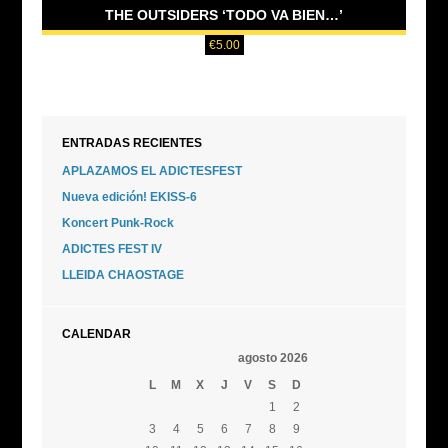
THE OUTSIDERS ‘TODO VA BIEN…’
€
5.00
ENTRADAS RECIENTES
APLAZAMOS EL ADICTESFEST
Nueva edición! EKISS-6
Koncert Punk-Rock
ADICTES FEST IV
LLEIDA CHAOSTAGE
CALENDAR
agosto 2026
L
M
X
J
V
S
D
1
2
3
4
5
6
7
8
9