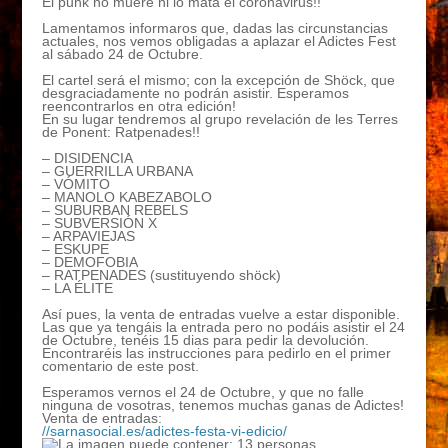
El punk no muere ni lo mata el coronavirus!!
⠀
Lamentamos informaros que, dadas las circunstancias
actuales, nos vemos obligadas a aplazar el Adictes Fest
al sábado 24 de Octubre.
⠀
El cartel será el mismo; con la excepción de Shöck, que
desgraciadamente no podrán asistir. Esperamos
reencontrarlos en otra edición!
En su lugar tendremos al grupo revelación de les Terres
de Ponent: Ratpenades!!
⠀
– DISIDENCIA
– GUERRILLA URBANA
– VÓMITO
– MANOLO KABEZABOLO
– SUBURBAN REBELS
– SUBVERSIÓN X
– ARPAVIEJAS
– ESKUPE
– DEMOFOBIA
– RATPENADES (sustituyendo shöck)
– LA ÉLITE
⠀
Así pues, la venta de entradas vuelve a estar disponible.
Las que ya tengáis la entrada pero no podáis asistir el 24
de Octubre, tenéis 15 dias para pedir la devolución.
Encontraréis las instrucciones para pedirlo en el primer
comentario de este post.
⠀
Esperamos vernos el 24 de Octubre, y que no falle
ninguna de vosotras, tenemos muchas ganas de Adictes!
Venta de entradas:
//sarnasocial.es/adictes-festa-vi-edicio/