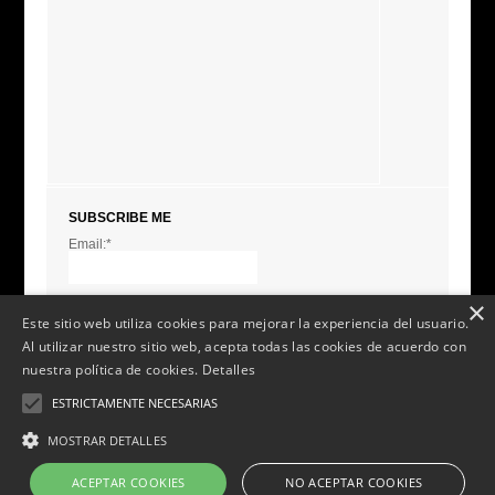
SUBSCRIBE ME
Email:*
I agree terms and
conditions.*
* This field is required
×
Este sitio web utiliza cookies para mejorar la experiencia del usuario.
Al utilizar nuestro sitio web, acepta todas las cookies de acuerdo con
nuestra política de cookies.
Detalles
ESTRICTAMENTE NECESARIAS
MOSTRAR DETALLES
Sarna social 2014 v. 2.0.
Aviso Legal
-
Política de Privacidad
-
Política de Cookies
-
ACEPTAR COOKIES
NO ACEPTAR COOKIES
Política de envío y devoluciones
-
Condiciones de compra y uso