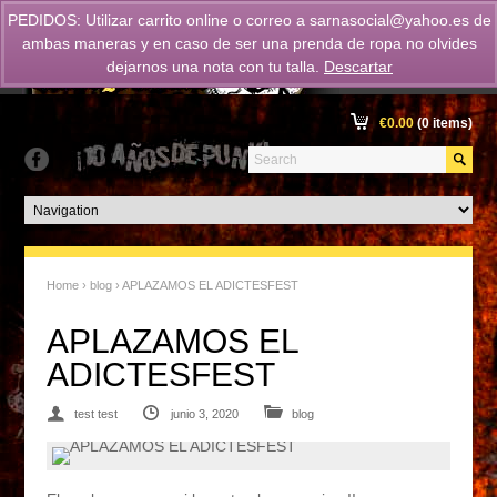
PEDIDOS: Utilizar carrito online o correo a
sarnasocial@yahoo.es
de
ambas maneras y en caso de ser una prenda de ropa no olvides
dejarnos una nota con tu talla.
Descartar
€
0.00
(0 items)
Home
›
blog
› APLAZAMOS EL ADICTESFEST
APLAZAMOS EL
ADICTESFEST
test test
junio 3, 2020
blog