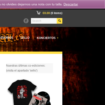
o olvides dejarnos una nota con tu talla.
Descartar
€
0.00
(0 items)
+
ESORIOS
SELLO
KONCIERTOS
Nuestras últimas co-ediciones:
(visita el apartado 'sello')