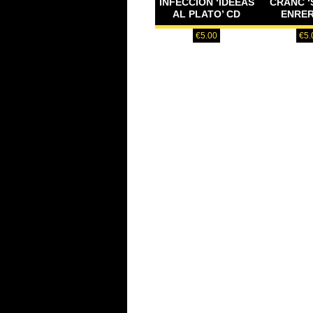
INFECCION ‘IDEEAS
CRANC 
AL PLATO’ CD
ENRER
€
5.00
€
5.