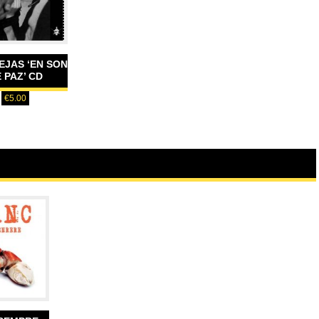
EJAS ‘EN SON
 PAZ’ CD
€
5.00