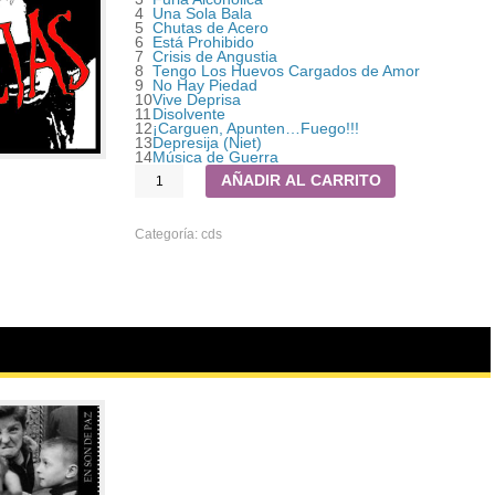
4
Una Sola Bala
5
Chutas de Acero
6
Está Prohibido
7
Crisis de Angustia
8
Tengo Los Huevos Cargados de Amor
9
No Hay Piedad
10
Vive Deprisa
11
Disolvente
12
¡Carguen, Apunten…Fuego!!!
13
Depresija (Niet)
14
Música de Guerra
AÑADIR AL CARRITO
Categoría:
cds