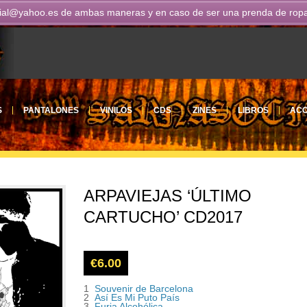
ial@yahoo.es
de ambas maneras y en caso de ser una prenda de ropa n
S
PANTALONES
VINILOS
CDS
ZINES
LIBROS
ACC
ARPAVIEJAS ‘ÚLTIMO
CARTUCHO’ CD2017
€
6.00
1
Souvenir de Barcelona
2
Así Es Mi Puto País
3
Furia Alcohólica