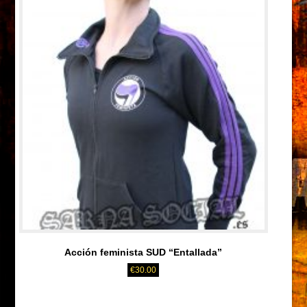
Acción feminista SUD “Entallada”
€
30.00