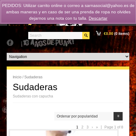
PEDIDOS: Utilizar carrito online o correo a
sarnasocial@yahoo.es
de
ambas maneras y en caso de ser una prenda de ropa no olvides
dejarnos una nota con tu talla.
Descartar
€
0.00
(0 items)
Inicio
/ Sudaderas
Sudaderas
Sudaderas con capucha
Ordenar por popularidad
1
2
3
›
»
Page 1 of 8