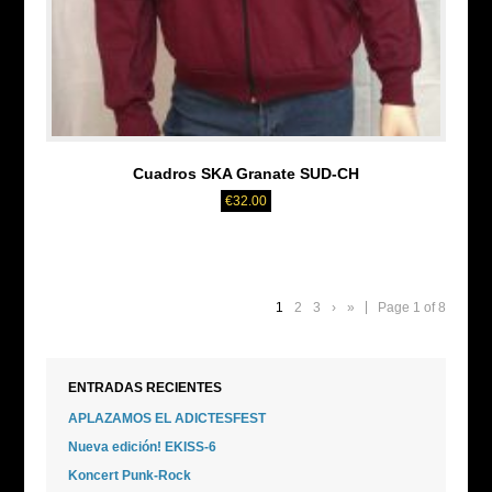
Cuadros SKA Granate SUD-CH
€
32.00
1
2
3
›
»
Page 1 of 8
ENTRADAS RECIENTES
APLAZAMOS EL ADICTESFEST
Nueva edición! EKISS-6
Koncert Punk-Rock