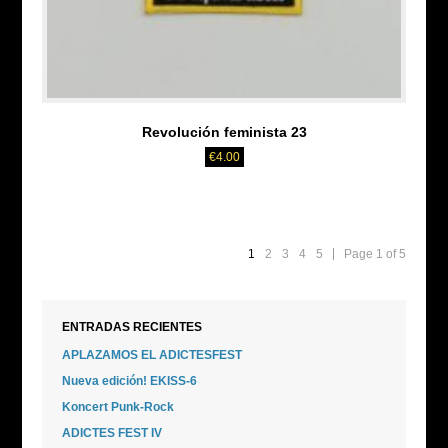
Revolución feminista 23
€
4.00
1
2
3
4
5
Page 1 of 5
ENTRADAS RECIENTES
APLAZAMOS EL ADICTESFEST
Nueva edición! EKISS-6
Koncert Punk-Rock
ADICTES FEST IV