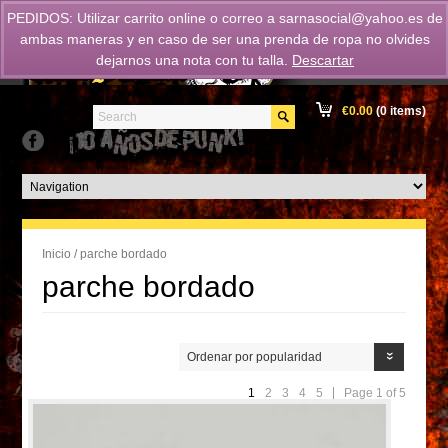
PEDIDOS: Utilizar carrito online o correo a
sarnasocial@yahoo.es
de
ambas maneras y en caso de ser una prenda de ropa no olvides
dejarnos una nota con tu talla.
Descartar
€
0.00
(0 items)
Inicio
/ parche bordado
parche bordado
Ordenar por popularidad
1
2
3
4
5
Page 1 of 5