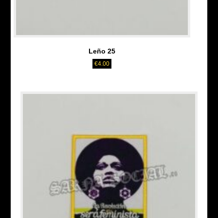
Leño 25
€
4.00