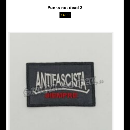
Punks not dead 2
€
4.00