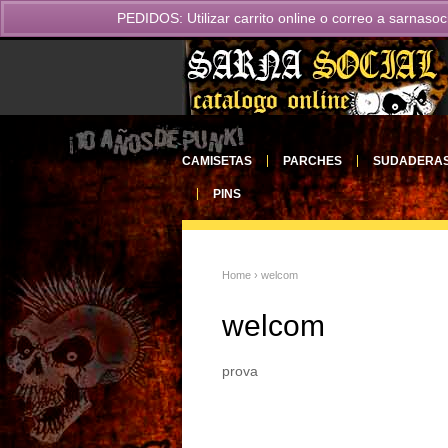
PEDIDOS: Utilizar carrito online o correo a
sarnasoc
CAMISETAS
PARCHES
SUDADERA
PINS
Home
› welcom
welcom
prova