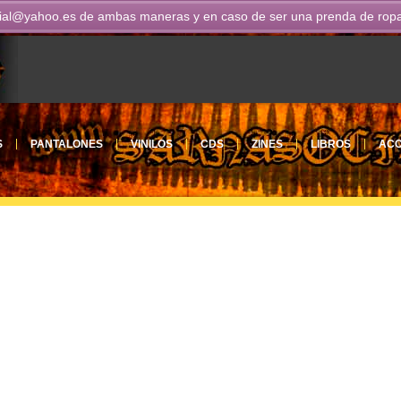
ial@yahoo.es
de ambas maneras y en caso de ser una prenda de ropa n
S
PANTALONES
VINILOS
CDS
ZINES
LIBROS
ACC