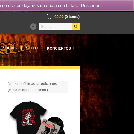
o olvides dejarnos una nota con tu talla.
Descartar
€
0.00
(0 items)
+
ESORIOS
SELLO
KONCIERTOS
Nuestras últimas co-ediciones:
(visita el apartado 'sello')