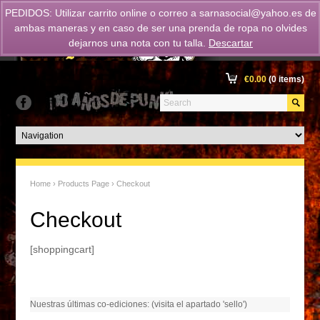
PEDIDOS: Utilizar carrito online o correo a
sarnasocial@yahoo.es
de
ambas maneras y en caso de ser una prenda de ropa no olvides
dejarnos una nota con tu talla.
Descartar
€
0.00
(0 items)
Home
›
Products Page
› Checkout
Checkout
[shoppingcart]
Nuestras últimas co-ediciones: (visita el apartado 'sello')