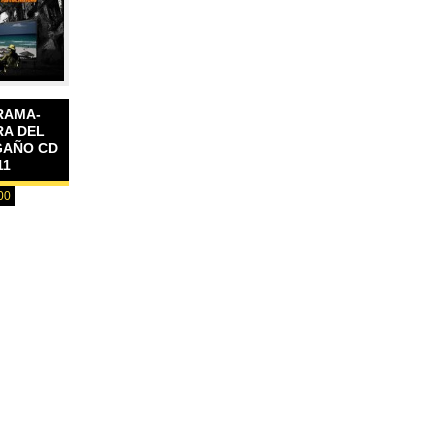
RAMA-
RA DEL
GAÑO CD
11
00