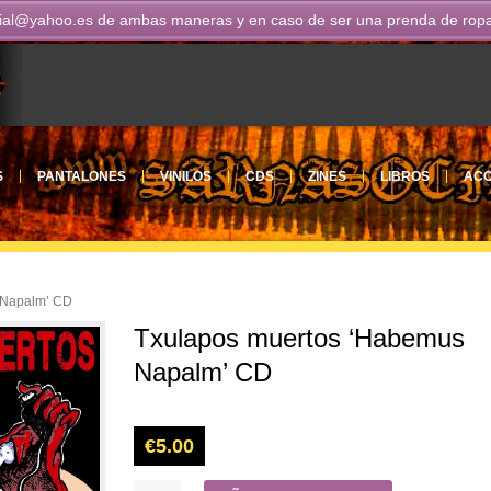
ial@yahoo.es
de ambas maneras y en caso de ser una prenda de ropa n
S
PANTALONES
VINILOS
CDS
ZINES
LIBROS
ACC
 Napalm’ CD
Txulapos muertos ‘Habemus
Napalm’ CD
€
5.00