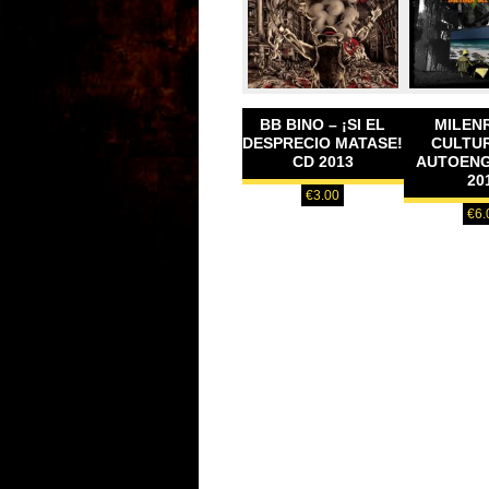
BB BINO – ¡SI EL
MILEN
DESPRECIO MATASE!
CULTU
CD 2013
AUTOEN
20
€
3.00
€
6.