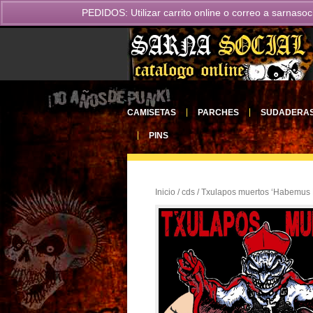
PEDIDOS: Utilizar carrito online o correo a
sarnasoc
CAMISETAS
PARCHES
SUDADERA
PINS
Inicio
/
cds
/ Txulapos muertos ‘Habemus