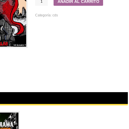
AÑADIR AL CARRITO
Categoría:
cds