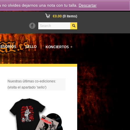
o olvides dejarnos una nota con tu talla.
Descartar
€
0.00
(0 items)
+
ESORIOS
SELLO
KONCIERTOS
Nuestras últimas co-ediciones:
(visita el apartado 'sello')