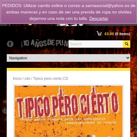
PEDIDOS: Utilizar carrito online o correo a
sarnasocial@yahoo.es
de
ambas maneras y en caso de ser una prenda de ropa no olvides
dejarnos una nota con tu talla.
Descartar
€
0.00
(0 items)
Inicio
/
cds
/ Tipico pero cierto CD