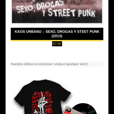
KAOS URBANO – SEXO, DROGAS Y STEET PUNK
(2013)
€
7.00
Nuestras últimas co-ediciones: (visita el apartado 'sello')