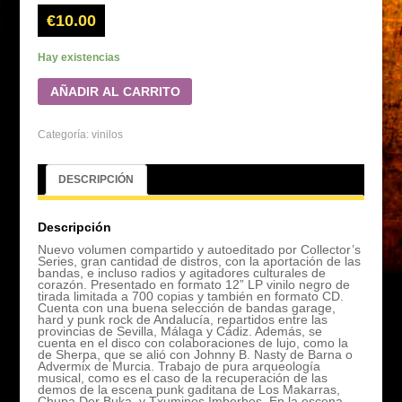
€
10.00
Hay existencias
AÑADIR AL CARRITO
Categoría:
vinilos
DESCRIPCIÓN
Descripción
Nuevo volumen compartido y autoeditado por Collector’s
Series, gran cantidad de distros, con la aportación de las
bandas, e incluso radios y agitadores culturales de
corazón. Presentado en formato 12” LP vinilo negro de
tirada limitada a 700 copias y también en formato CD.
Cuenta con una buena selección de bandas garage,
hard y punk rock de Andalucía, repartidos entre las
provincias de Sevilla, Málaga y Cádiz. Además, se
cuenta en el disco con colaboraciones de lujo, como la
de Sherpa, que se alió con Johnny B. Nasty de Barna o
Advermix de Murcia. Trabajo de pura arqueología
musical, como es el caso de la recuperación de las
demos de la escena punk gaditana de Los Makarras,
Chupa Der Buka, y Txuminos Imberbes. En la escena