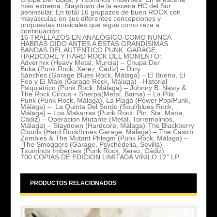
más extrema, Staydown de la escena HC del Sur
peninsular. En total 16 grupazos de buen ROCK con
mayúsculas en sus diferentes concepciones y
propuestas musicales que sigue como reza a
continuación:
16 TRALLAZOS EN ANALÓGICO COMO NUNCA
HABRÁS OIDO ANTES A ESTAS GRANDÍSIMAS
BANDAS DEL AUTÉNTICO PUNK, GARAGE,
HARDCORE Y HARD ROCK DEL MOMENTO:
Advermix
(Heavy Metal, Murcia) –
Chupa Der
Buka
(Punk Rock, Xerez, Cádiz) –
Dirty
Sánches
(Garage Blues Rock, Málaga) –
El Bueno, El
Feo y El Malo
(Garage Rock, Málaga) –
Historial
Psiquiátrico
(Punk Rock, Málaga) –
Johnny B. Nasty &
The Rock Circus + Sherpa
(Metal, Barna) –
La Pila
Punk
(Punk Rock, Málaga),
La Plaga
(Power Pop/Punk,
Málaga) –
La Quinta Del Sordo
(Soul/blues Rock,
Málaga) –
Los Makarras
(Punk Rock, Pto. Sta. María,
Cádiz) –
Operación Mutante
(Metal, Torremolinos,
Málaga) –
Staydown
(Hardcore, Málaga)-
The Blackberry
Clouds
(Hard Rock/blues Garage, Málaga) –
The Castro
Zombies & The Mutant Phlegm
(Punk Rock, Málaga) –
The Smoggers
(Garage, Psychedelia, Sevilla) –
Txuminos Imberbes
(Punk Rock, Xerez, Cádiz).
700 COPIAS DE EDICION LIMITADA VINILO 12” LP
PRODUCTOS RELACIONADOS