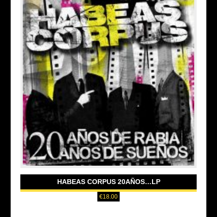
HABEAS CORPUS 20AÑOS…LP
€
18.00