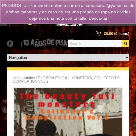
PEDIDOS: Utilizar carrito online o correo a
sarnasocial@yahoo.es
de
ambas maneras y en caso de ser una prenda de ropa no olvides
dejarnos una nota con tu talla.
Descartar
€
0.00
(0 items)
Inicio
/
vinilos
/ THE BEAUTY FULL MONSTERS, COLLECTOR’S
COMPILATION VOL.2