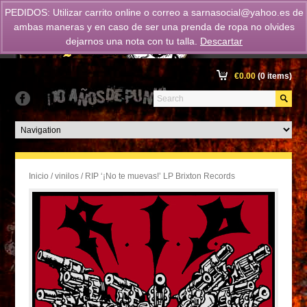
PEDIDOS: Utilizar carrito online o correo a
sarnasocial@yahoo.es
de
ambas maneras y en caso de ser una prenda de ropa no olvides
dejarnos una nota con tu talla.
Descartar
€
0.00
(0 items)
Inicio
/
vinilos
/ RIP ‘¡No te muevas!’ LP Brixton Records