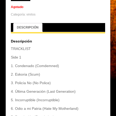
Agotado
Categoría:
vinilos
DESCRIPCIÓN
Descripción
TRACKLIST
Side 1
1. Condenado (Comdemned)
2. Eskoria (Scum)
3. Policía No (No Police)
4. Última Generación (Last Generation)
5. Incorruptible (Incorruptible)
6. Odio a mi Patria (Hate My Motherland)