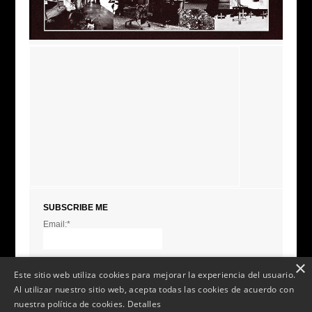
SUBSCRIBE ME
Email:*
I agree terms and
conditions.*
* This field is required
×
Este sitio web utiliza cookies para mejorar la experiencia del usuario.
Al utilizar nuestro sitio web, acepta todas las cookies de acuerdo con
nuestra política de cookies.
Detalles