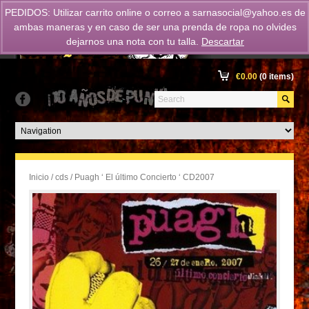
PEDIDOS: Utilizar carrito online o correo a
sarnasocial@yahoo.es
de
ambas maneras y en caso de ser una prenda de ropa no olvides
dejarnos una nota con tu talla.
Descartar
€
0.00
(0 items)
Inicio
/
cds
/ Puagh ‘ El último Concierto ‘ CD2007