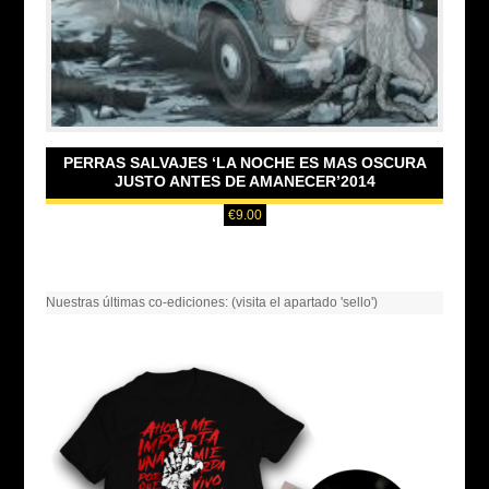
PERRAS SALVAJES ‘LA NOCHE ES MAS OSCURA
JUSTO ANTES DE AMANECER’2014
€
9.00
Nuestras últimas co-ediciones: (visita el apartado 'sello')