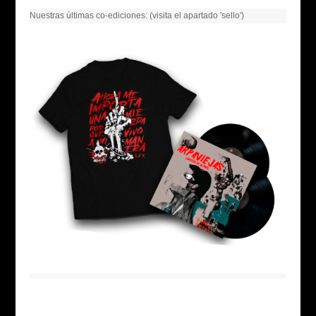
Nuestras últimas co-ediciones: (visita el apartado 'sello')