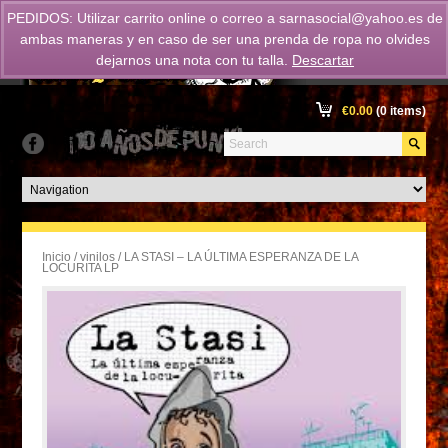
PEDIDOS: Utilizar carrito online o correo a
sarnasocial@yahoo.es
de
ambas maneras y en caso de ser una prenda de ropa no olvides
dejarnos una nota con tu talla.
Descartar
€
0.00
(0 items)
Inicio
/
vinilos
/ LA STASI – LA ÚLTIMA ESPERANZA DE LA
LOCURITA LP