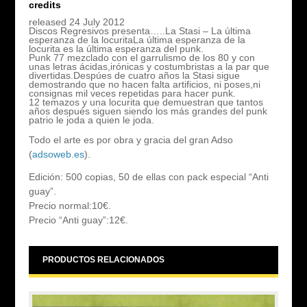
credits
released 24 July 2012
Discos Regresivos presenta…..La Stasi – La última
esperanza de la locuritaLa última esperanza de la
locurita es la última esperanza del punk.
Punk 77 mezclado con el garrulismo de los 80 y con
unas letras ácidas,irónicas y costumbristas a la par que
divertidas.Despúes de cuatro años la Stasi sigue
demostrando que no hacen falta artificios, ni poses,ni
consignas mil veces repetidas para hacer punk.
12 temazos y una locurita que demuestran que tantos
años después siguen siendo los más grandes del punk
patrio le joda a quien le joda.
Todo el arte es por obra y gracia del gran Adso
(
adsoweb.es
).
Edición: 500 copias, 50 de ellas con pack especial “Anti
guay”.
Precio normal:10€.
Precio “Anti guay”:12€.
PRODUCTOS RELACIONADOS