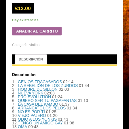
€
12.00
Hay existencias
AÑADIR AL CARRITO
Categoría:
vinilos
DESCRIPCIÓN
Descripción
1.
GENIOS FRACASADOS
02:14
2.
LA REBELIÓN DE LOS ZURDOS
01:44
3.
HOMBRE DE SILLÓN
02:03
4.
NUEVA YORK
02:03
5.
PRO EVOLUTION
01:24
6.
QUIERO SER TU PAGAFANTAS
01:13
7.
LA CASA DEL KAMBO
01:37
8.
ARRÁNCATE LOS PELOS
01:34
9.
NO ES POR TI
01:25
10.
VIEJO PAJERO
01:20
11.
ODIO A LOS YONKIS
01:43
12.
TENGO UN AMIGO GAY
01:08
13.
OMA
00:48