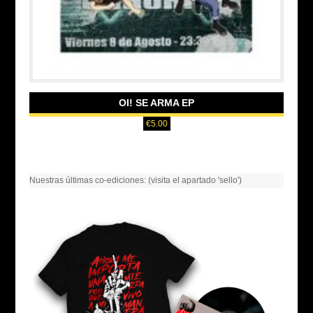
OI! SE ARMA EP
€
5.00
Nuestras últimas co-ediciones: (visita el apartado 'sello')