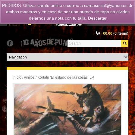
PEDIDOS: Utilizar carrito online o correo a
sarnasocial@yahoo.es
de
ambas maneras y en caso de ser una prenda de ropa no olvides
dejarnos una nota con tu talla.
Descartar
€
0.00
(0 items)
Inicio
/
vinilos
/ Kortatu ‘El estado de las cosas’ LP