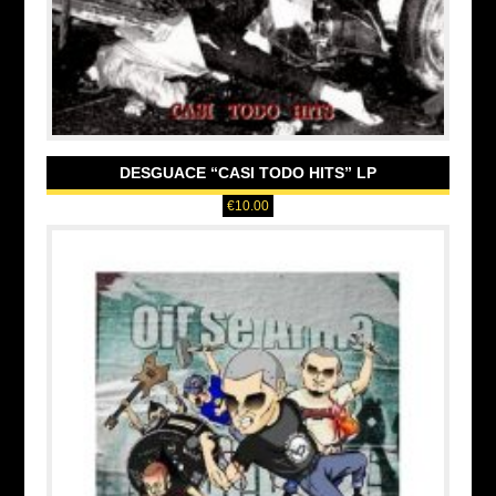
DESGUACE “CASI TODO HITS” LP
€
10.00