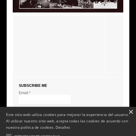
SUBSCRIBE ME
Email:*
I agree terms and
conditions.*
* This field is required
×
Este sitio web utiliza cookies para mejorar la experiencia del usuario.
Al utilizar nuestro sitio web, acepta todas las cookies de acuerdo con
nuestra política de cookies.
Detalles