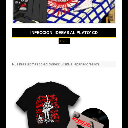
INFECCION ‘IDEEAS AL PLATO’ CD
€
5.00
Nuestras últimas co-ediciones: (visita el apartado 'sello')