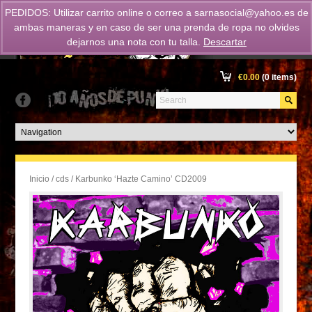
PEDIDOS: Utilizar carrito online o correo a
sarnasocial@yahoo.es
de
ambas maneras y en caso de ser una prenda de ropa no olvides
dejarnos una nota con tu talla.
Descartar
€
0.00
(0 items)
Inicio
/
cds
/ Karbunko ‘Hazte Camino’ CD2009