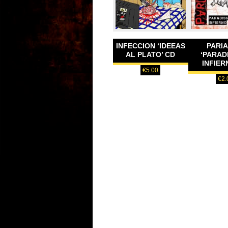
INFECCION ‘IDEEAS
PARIA
AL PLATO’ CD
‘PARAD
INFIER
€
5.00
€
2.