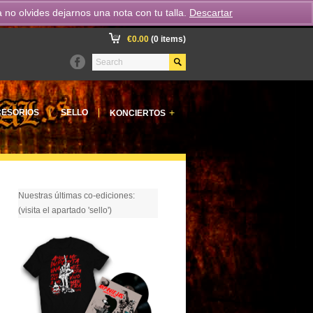
o olvides dejarnos una nota con tu talla.
Descartar
€
0.00
(0 items)
+
ESORIOS
SELLO
KONCIERTOS
Nuestras últimas co-ediciones:
(visita el apartado 'sello')