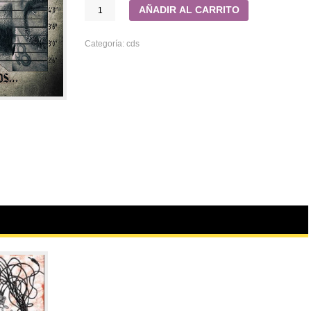
AÑADIR AL CARRITO
Categoría:
cds