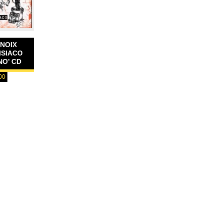
NOIX
ISIACO
NO’ CD
00