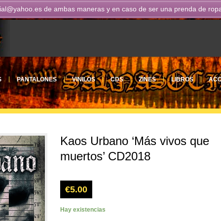
ial@yahoo.es
de ambas maneras y en caso de ser una prenda de ropa n
S
PANTALONES
VINILOS
CDS
ZINES
LIBROS
ACC
Kaos Urbano ‘Más vivos que
muertos’ CD2018
€
5.00
Hay existencias