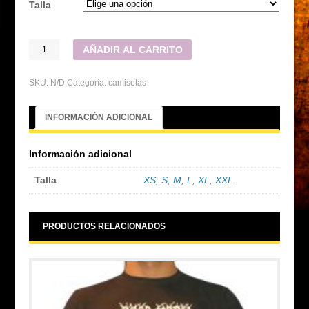
Talla
AÑADIR AL CARRITO
SKU:
N/D
Categoría:
camisetas
INFORMACIÓN ADICIONAL
Información adicional
Talla
XS
,
S
,
M
,
L
,
XL
,
XXL
PRODUCTOS RELACIONADOS