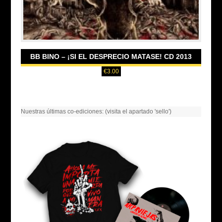
BB BINO – ¡SI EL DESPRECIO MATASE! CD 2013
€
3.00
Nuestras últimas co-ediciones: (visita el apartado 'sello')