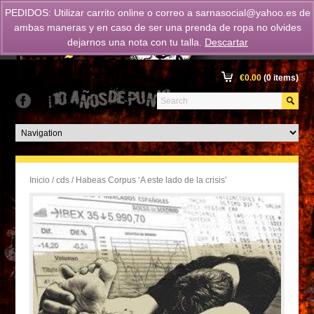
PEDIDOS: Utilizar carrito online o correo a
sarnasocial@yahoo.es
de
ambas maneras y en caso de ser una prenda de ropa no olvides
dejarnos una nota con tu talla.
Descartar
€
0.00
(0 items)
Inicio
/
cds
/ Habeas Corpus ‘A este lado de la crisis’