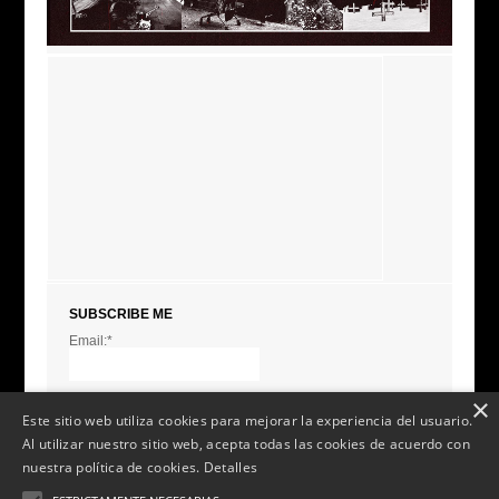
SUBSCRIBE ME
Email:*
I agree terms and
conditions.*
* This field is required
×
Este sitio web utiliza cookies para mejorar la experiencia del usuario.
Al utilizar nuestro sitio web, acepta todas las cookies de acuerdo con
nuestra política de cookies.
Detalles