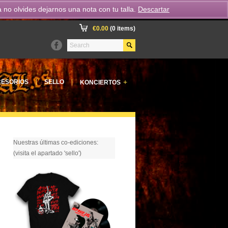
o olvides dejarnos una nota con tu talla.
Descartar
€
0.00
(0 items)
+
ESORIOS
SELLO
KONCIERTOS
Nuestras últimas co-ediciones:
(visita el apartado 'sello')