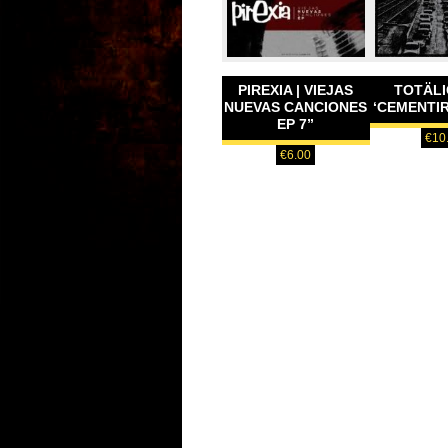
PIREXIA | VIEJAS
TOTÄL
NUEVAS CANCIONES
‘CEMENTIRI
EP 7”
€
10
€
6.00