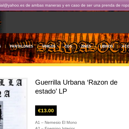
ial@yahoo.es
de ambas maneras y en caso de ser una prenda de ropa n
S
PANTALONES
VINILOS
CDS
ZINES
LIBROS
ACC
Guerrilla Urbana ‘Razon de
estado’ LP
€
13.00
A1 – Nemesio El Mono
A2 – Enemigo Interior