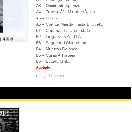
A3 – Occidente Agoniza
A4 – TransiciÃ³n MierdocrÃ¡tica
A5 – D.G.S.
A6 – Con La Mierda Hasta El Cuello
B1 – Canarias Es Una Estafa
B2 – Larga Vida Al I.R.A.
B3 – Seguridad Ciudadana
B4 – Muertos De Asco
B5 – Curas A Trabajar
B6 – Estado Militar
Agotado
Categoría:
vinilos