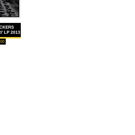
ICKERS
’ LP 2013
.00