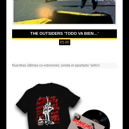
THE OUTSIDERS ‘TODO VA BIEN…’
€
5.00
Nuestras últimas co-ediciones: (visita el apartado 'sello')