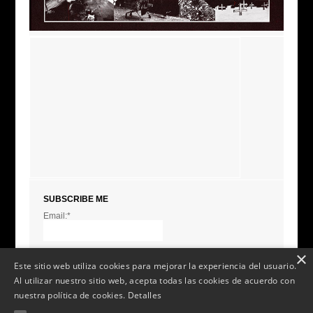
SUBSCRIBE ME
Email:*
I agree terms and
conditions.*
* This field is required
×
Este sitio web utiliza cookies para mejorar la experiencia del usuario.
Al utilizar nuestro sitio web, acepta todas las cookies de acuerdo con
nuestra política de cookies.
Detalles