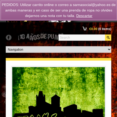
PEDIDOS: Utilizar carrito online o correo a
sarnasocial@yahoo.es
de
ambas maneras y en caso de ser una prenda de ropa no olvides
dejarnos una nota con tu talla.
Descartar
€
0.00
(0 items)