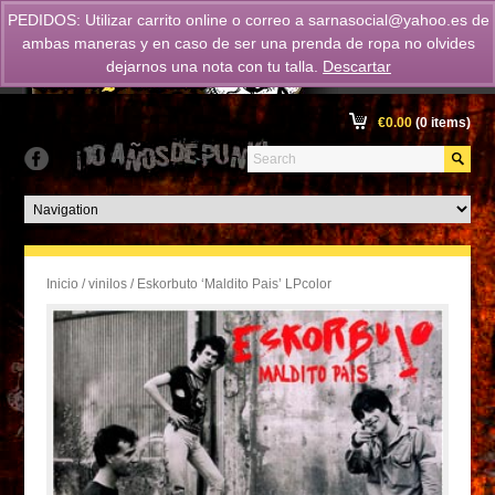
PEDIDOS: Utilizar carrito online o correo a
sarnasocial@yahoo.es
de
ambas maneras y en caso de ser una prenda de ropa no olvides
dejarnos una nota con tu talla.
Descartar
€
0.00
(0 items)
Inicio
/
vinilos
/ Eskorbuto ‘Maldito Pais’ LPcolor