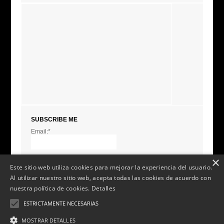
SUBSCRIBE ME
Email:*
I agree terms and
conditions.*
* This field is required
×
Este sitio web utiliza cookies para mejorar la experiencia del usuario.
Al utilizar nuestro sitio web, acepta todas las cookies de acuerdo con
nuestra política de cookies.
Detalles
ESTRICTAMENTE NECESARIAS
MOSTRAR DETALLES