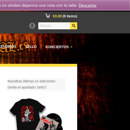
o olvides dejarnos una nota con tu talla.
Descartar
€
0.00
(0 items)
+
ESORIOS
SELLO
KONCIERTOS
Nuestras últimas co-ediciones:
(visita el apartado 'sello')