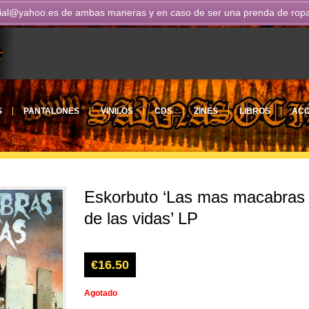
ial@yahoo.es
de ambas maneras y en caso de ser una prenda de ropa n
S
PANTALONES
VINILOS
CDS
ZINES
LIBROS
ACC
Eskorbuto ‘Las mas macabras
de las vidas’ LP
€
16.50
Agotado