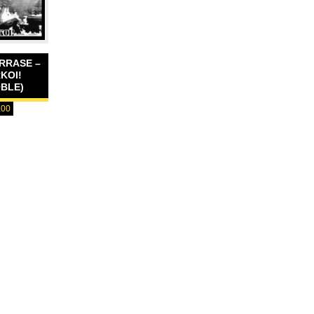
ARRASE –
KOI!
BLE)
.00