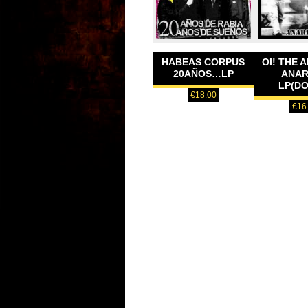
HABEAS CORPUS
OI! THE 
20AÑOS…LP
ANAR
LP(DO
€
18.00
€
16