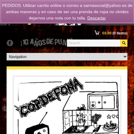
PEDIDOS: Utilizar carrito online o correo a
sarnasocial@yahoo.es
de
ambas maneras y en caso de ser una prenda de ropa no olvides
dejarnos una nota con tu talla.
Descartar
€
0.00
(0 items)