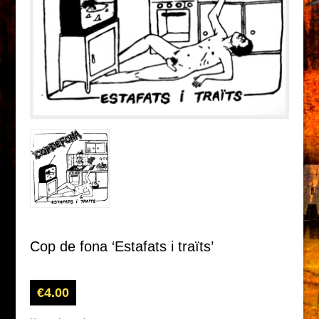
Cop de fona ‘Estafats i traïts’
€
4.00