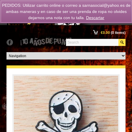
PEDIDOS: Utilizar carrito online o correo a
sarnasocial@yahoo.es
de
ambas maneras y en caso de ser una prenda de ropa no olvides
dejarnos una nota con tu talla.
Descartar
€
0.00
(0 items)