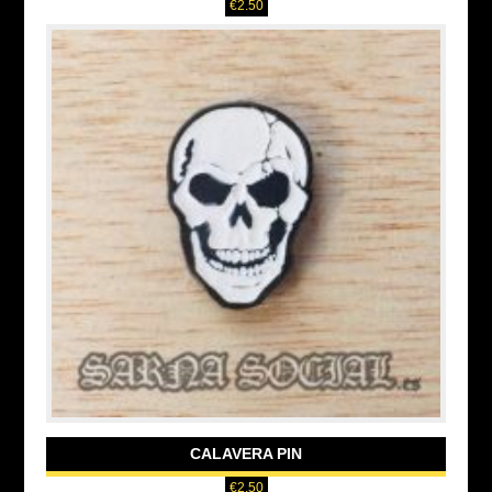
€
2.50
CALAVERA PIN
€
2.50