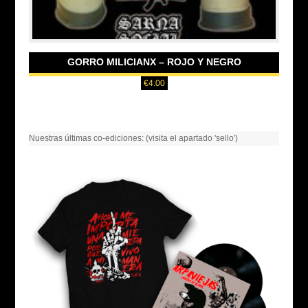
GORRO MILICIANX – ROJO Y NEGRO
€
4.00
Nuestras últimas co-ediciones: (visita el apartado 'sello')