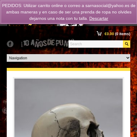
PEDIDOS: Utilizar carrito online o correo a
sarnasocial@yahoo.es
de
ambas maneras y en caso de ser una prenda de ropa no olvides
dejarnos una nota con tu talla.
Descartar
€
0.00
(0 items)