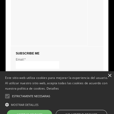
SUBSCRIBE ME
Email:*
I agree terms and
conditions.*
* This field is required
×
Este sitio web utiliza cookies para mejorar la experiencia del usuario.
Al utilizar nuestro sitio web, acepta todas las cookies de acuerdo con
nuestra política de cookies.
Detalles
ESTRICTAMENTE NECESARIAS
MOSTRAR DETALLES
Sarna social 2014 v. 2.0.
Aviso Legal
-
Política de Privacidad
-
Política de Cookies
-