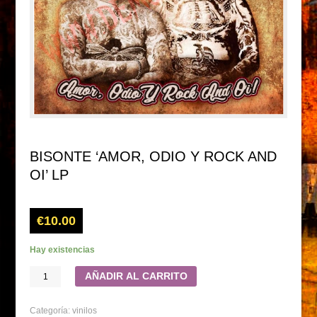
BISONTE ‘AMOR, ODIO Y ROCK AND
OI’ LP
€
10.00
Hay existencias
AÑADIR AL CARRITO
Categoría:
vinilos