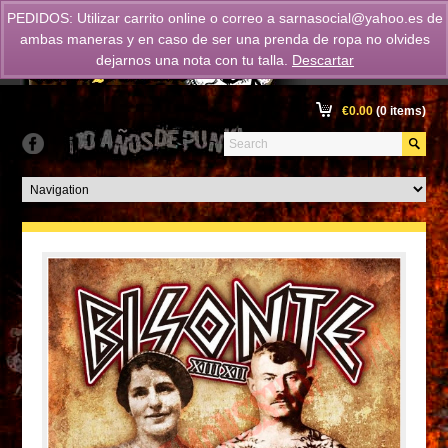
PEDIDOS: Utilizar carrito online o correo a
sarnasocial@yahoo.es
de
ambas maneras y en caso de ser una prenda de ropa no olvides
dejarnos una nota con tu talla.
Descartar
€
0.00
(0 items)