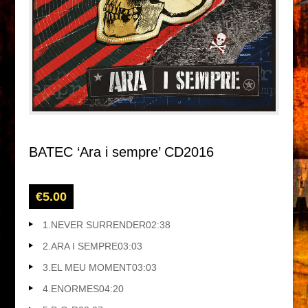
BATEC ‘Ara i sempre’ CD2016
€
5.00
1.
NEVER SURRENDER
02:38
2.
ARA I SEMPRE
03:03
3.
EL MEU MOMENT
03:03
4.
ENORMES
04:20