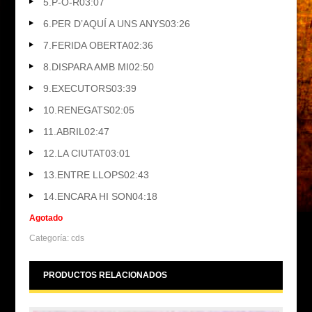
5.
P-O-R
03:07
6.
PER D’AQUÍ A UNS ANYS
03:26
7.
FERIDA OBERTA
02:36
8.
DISPARA AMB MI
02:50
9.
EXECUTORS
03:39
10.
RENEGATS
02:05
11.
ABRIL
02:47
12.
LA CIUTAT
03:01
13.
ENTRE LLOPS
02:43
14.
ENCARA HI SON
04:18
Agotado
Categoría:
cds
PRODUCTOS RELACIONADOS