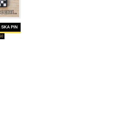
SKA PIN
50