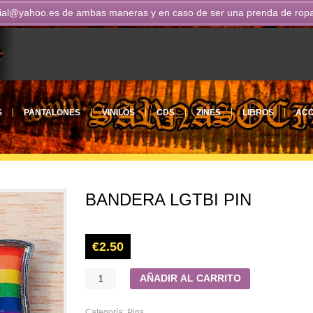
ial@yahoo.es
de ambas maneras y en caso de ser una prenda de ropa n
S
PANTALONES
VINILOS
CDS
ZINES
LIBROS
ACC
BANDERA LGTBI PIN
€
2.50
AÑADIR AL CARRITO
Categoría:
Pins