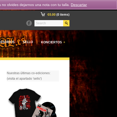
o olvides dejarnos una nota con tu talla.
Descartar
€
0.00
(0 items)
+
ESORIOS
SELLO
KONCIERTOS
Nuestras últimas co-ediciones:
(visita el apartado 'sello')