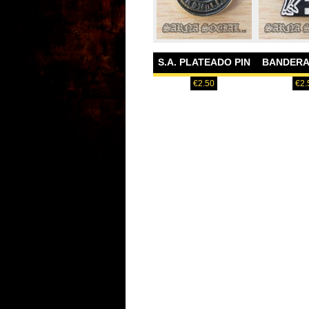
S.A. PLATEADO PIN
BANDERA 
€
2.50
€
2.