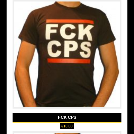
FCK CPS
€
10.00