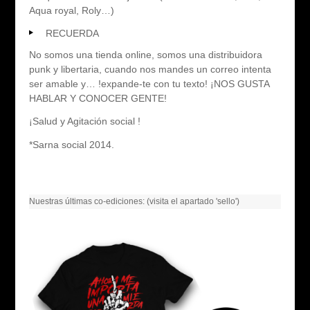
Aqua royal, Roly…)
RECUERDA
No somos una tienda online, somos una distribuidora
punk y libertaria, cuando nos mandes un correo intenta
ser amable y… !expande-te con tu texto! ¡NOS GUSTA
HABLAR Y CONOCER GENTE!
¡Salud y Agitación social !
*Sarna social 2014.
Nuestras últimas co-ediciones: (visita el apartado 'sello')