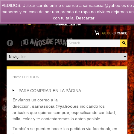
PEDIDOS: Utilizar carrito online o correo a
sarnasocial@yahoo.es
de 
maneras y en caso de ser una prenda de ropa no olvides dejarnos un
con tu talla.
Descartar
€
0.00
(0 items)
Home
› PEDIDOS
PARA COMPRAR EN LA PÁGINA
Envíanos un correo a la
dirección,
sarnasocial@yahoo.es
indicando los
artículos que quieres comprar, especificando cantidad,
talla, color y te contestaremos lo antes posible.
También se pueden hacer los pedidos via facebook, en