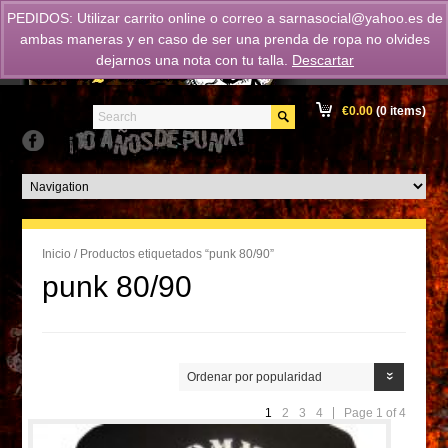
PEDIDOS: Utilizar carrito online o correo a
sarnasocial@yahoo.es
de
ambas maneras y en caso de ser una prenda de ropa no olvides
dejarnos una nota con tu talla.
Descartar
€
0.00
(0 items)
Inicio
/ Productos etiquetados “punk 80/90”
punk 80/90
Ordenar por popularidad
1
2
3
4
Page 1 of 4