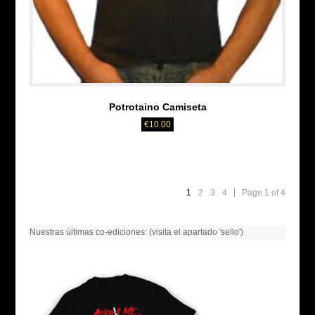
Potrotaino Camiseta
€
10.00
1
2
3
4
Page 1 of 4
Nuestras últimas co-ediciones: (visita el apartado 'sello')