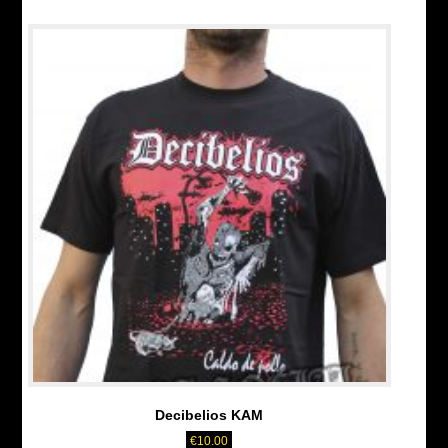
Decibelios KAM
€
10.00