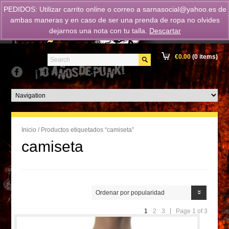
PEDIDOS: Utilizar carrito online o correo a
sarnasocial@yahoo.es
de
ambas maneras y en caso de ser una prenda de ropa no olvides
dejarnos una nota con tu talla.
Descartar
€
0.00
(0 items)
Inicio
/ Productos etiquetados “camiseta”
camiseta
Ordenar por popularidad
1
2
3
Page 1 of 3