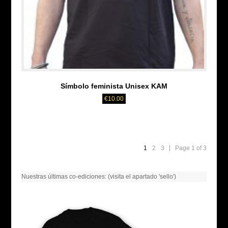
Símbolo feminista Unisex KAM
€
10.00
1
2
3
Page 1 of 3
Nuestras últimas co-ediciones: (visita el apartado 'sello')